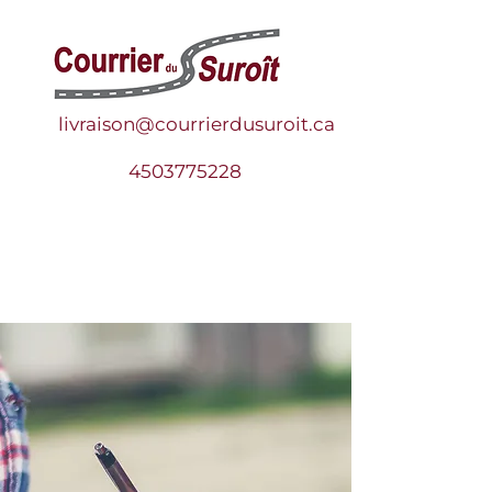
livrai
s
on@courrierdusuroit.ca
4503775228