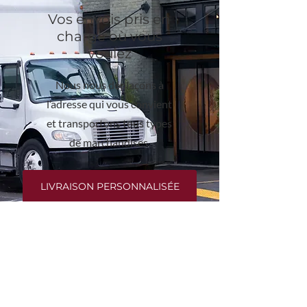
Vos envois pris en
charge où vous
voulez
Nous nous déplaçons à
l’adresse qui vous convient
et transportons tous types
de marchandises.
LIVRAISON PERSONNALISÉE
INFORMATION