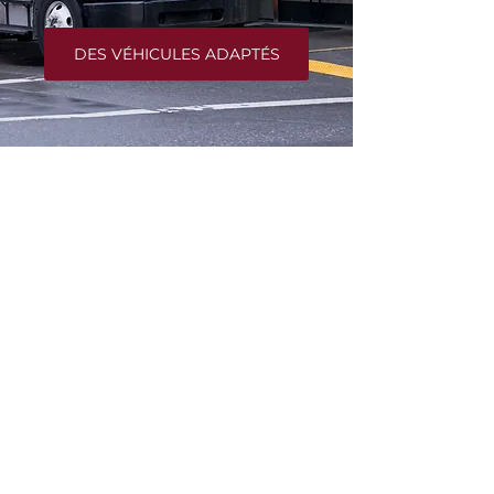
DES VÉHICULES ADAPTÉS
INFORMATION
Courrier du Suroît
488 chemin Larocque
SALABERRY-DE-VALLEYFIELD, Québec
CA
J6T 4C5
Téléphone :
4503775228
Courriel :
livraison@courrierdusuroit.ca