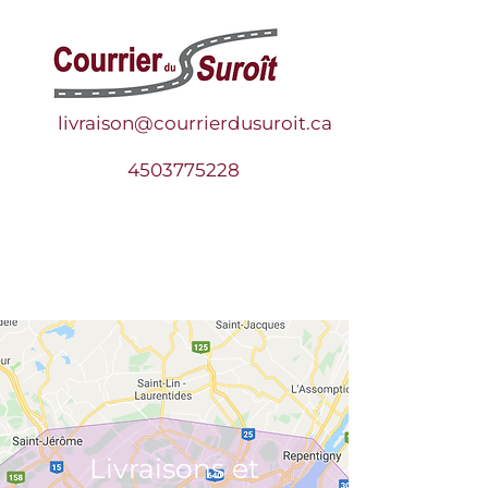
livrai
s
on@courrierdusuroit.ca
4503775228
Livraisons et